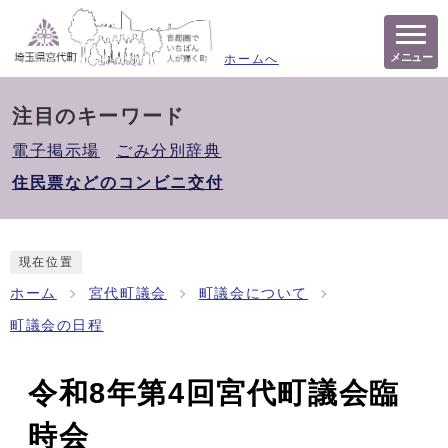
メニュー
ホームへ
注目のキーワード
電子掲示場
ごみ分別辞典
住民票などのコンビニ交付
現在位置
ホーム
宮代町議会
町議会について
町議会の日程
令和8年第4回宮代町議会臨
時会