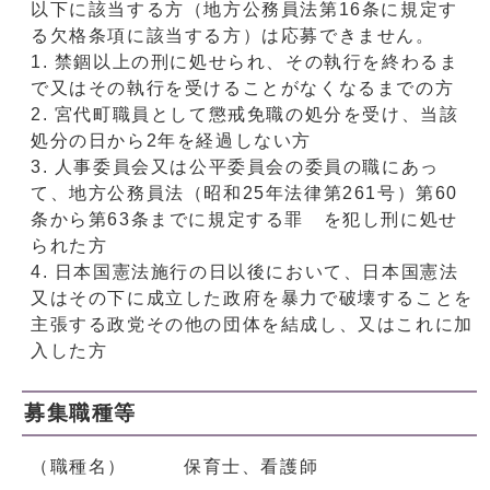
以下に該当する方（地方公務員法第16条に規定す
る欠格条項に該当する方）は応募できません。
1. 禁錮以上の刑に処せられ、その執行を終わるま
で又はその執行を受けることがなくなるまでの方
2. 宮代町職員として懲戒免職の処分を受け、当該
処分の日から2年を経過しない方
3. 人事委員会又は公平委員会の委員の職にあっ
て、地方公務員法（昭和25年法律第261号）第60
条から第63条までに規定する罪 を犯し刑に処せ
られた方
4. 日本国憲法施行の日以後において、日本国憲法
又はその下に成立した政府を暴力で破壊することを
主張する政党その他の団体を結成し、又はこれに加
入した方
募集職種等
（職種名） 保育士、看護師