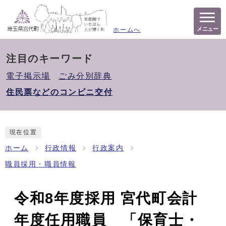
メニュー
ホームへ
注目のキーワード
電子掲示場
ごみ分別辞典
住民票などのコンビニ交付
現在位置
ホーム
行政情報
行政案内
職員採用・職員情報
令和8年度採用 宮代町会計
年度任用職員 「保育士・