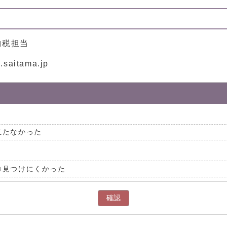
納税担当
aitama.jp
立たなかった
見つけにくかった
確認