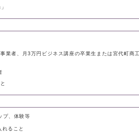
場」
。
録事業者、月3万円ビジネス講座の卒業生または宮代町商
者
こと
ップ、体験等
入れること