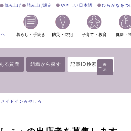
読み上げ
読み上げ設定
やさしい日本語
ひらがなをつ
ムへ
暮らし・手続き
防災・防犯
子育て・教育
健康・
ある質問
組織から探す
記事ID検索
表
示
メイドインみやしろ