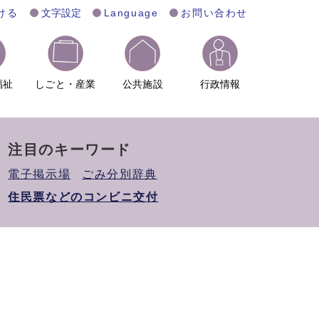
ける
文字設定
Language
お問い合わせ
福祉
しごと・産業
公共施設
行政情報
注目のキーワード
電子掲示場
ごみ分別辞典
住民票などのコンビニ交付