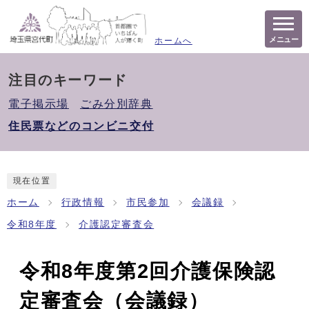
メニュー
ホームへ
注目のキーワード
電子掲示場
ごみ分別辞典
住民票などのコンビニ交付
現在位置
ホーム
行政情報
市民参加
会議録
令和8年度
介護認定審査会
令和8年度第2回介護保険認
定審査会（会議録）