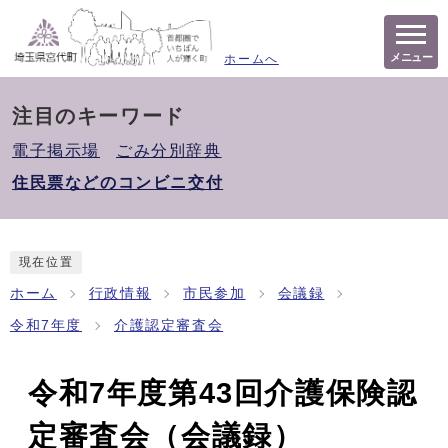
メニュー
ホームへ
注目のキーワード
電子掲示場
ごみ分別辞典
住民票などのコンビニ交付
現在位置
ホーム
行政情報
市民参加
会議録
令和7年度
介護認定審査会
令和7年度第43回介護保険認
定審査会（会議録）