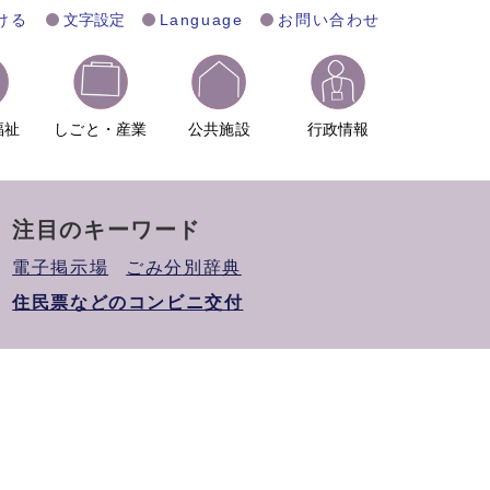
ける
文字設定
Language
お問い合わせ
福祉
しごと・産業
公共施設
行政情報
注目のキーワード
電子掲示場
ごみ分別辞典
住民票などのコンビニ交付