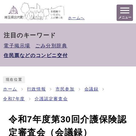
メニュー
ホームへ
注目のキーワード
電子掲示場
ごみ分別辞典
住民票などのコンビニ交付
現在位置
ホーム
行政情報
市民参加
会議録
令和7年度
介護認定審査会
令和7年度第30回介護保険認
定審査会（会議録）