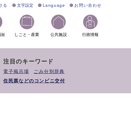
ける
文字設定
Language
お問い合わせ
福祉
しごと・産業
公共施設
行政情報
注目のキーワード
電子掲示場
ごみ分別辞典
住民票などのコンビニ交付