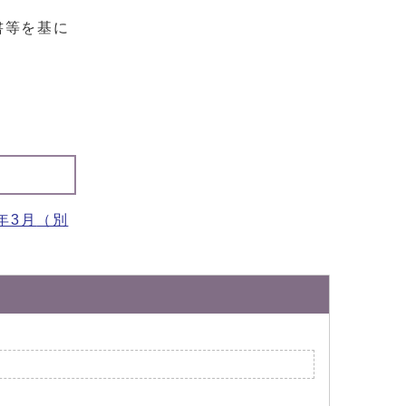
書等を基に
年3月
（別