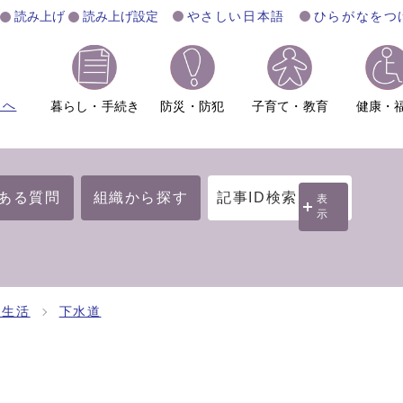
読み上げ
読み上げ設定
やさしい日本語
ひらがなをつ
ムへ
暮らし・手続き
防災・防犯
子育て・教育
健康・
ある質問
組織から探す
記事ID検索
表
示
・生活
下水道