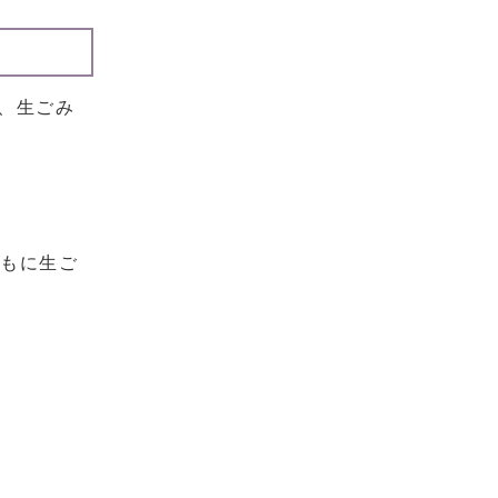
れ、生ごみ
ともに生ご