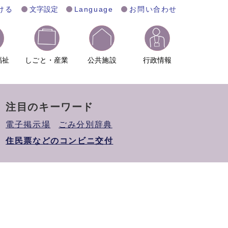
ける
文字設定
Language
お問い合わせ
福祉
しごと・産業
公共施設
行政情報
注目のキーワード
電子掲示場
ごみ分別辞典
住民票などのコンビニ交付