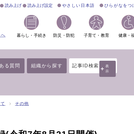
読み上げ
読み上げ設定
やさしい日本語
ひらがなをつ
ムへ
暮らし・手続き
防災・防犯
子育て・教育
健康・
ある質問
組織から探す
記事ID検索
表
示
いて
その他