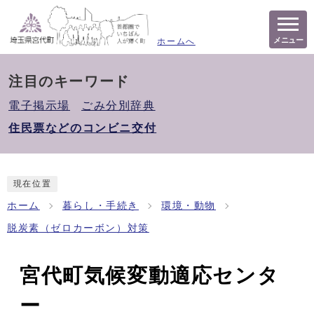
メニュー
ホームへ
注目のキーワード
電子掲示場
ごみ分別辞典
住民票などのコンビニ交付
現在位置
ホーム
暮らし・手続き
環境・動物
脱炭素（ゼロカーボン）対策
宮代町気候変動適応センタ
ー