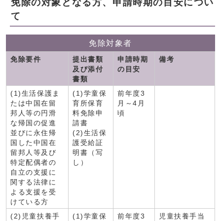
免除の対象となる方、申請時期の目安につい
て
免除対象者
免除要件
提出書類
申請時期
備考
及び添付
の目安
書類
(1)生活保護ま
(1)学童保
前年度3
たは中国在留
育所保育
月～4月
邦人等の円滑
料免除申
頃
な帰国の促進
請書
並びに永住帰
(2)生活保
国した中国在
護受給証
留邦人等及び
明書（写
特定配偶者の
し）
自立の支援に
関する法律に
よる支援を受
けている方
(2)児童扶養手
(1)学童保
前年度3
児童扶養手当