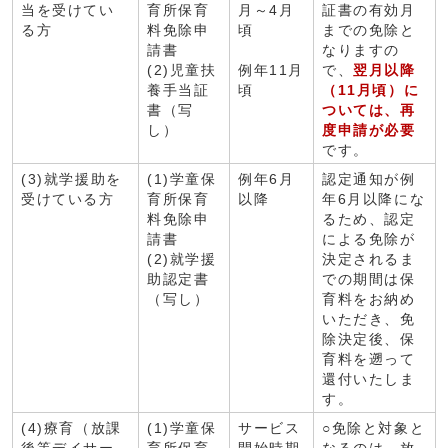
当を受けてい
育所保育
月～4月
証書の有効月
る方
料免除申
頃
までの免除と
請書
なりますの
(2)児童扶
例年11月
で、
翌月以降
養手当証
頃
（11月頃）に
書（写
ついては、再
し）
度申請が必要
です。
(3)就学援助を
(1)学童保
例年6月
認定通知が例
受けている方
育所保育
以降
年6月以降にな
料免除申
るため、認定
請書
による免除が
(2)就学援
決定されるま
助認定書
での期間は保
（写し）
育料をお納め
いただき、免
除決定後、保
育料を遡って
還付いたしま
す。
(4)療育（放課
(1)学童保
サービス
○免除と対象と