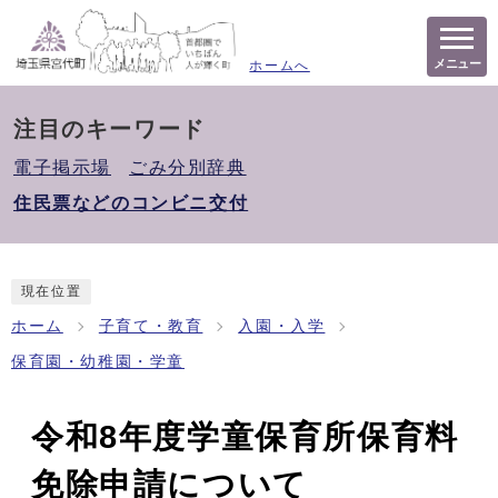
メニュー
ホームへ
注目のキーワード
電子掲示場
ごみ分別辞典
住民票などのコンビニ交付
現在位置
ホーム
子育て・教育
入園・入学
保育園・幼稚園・学童
令和8年度学童保育所保育料
免除申請について