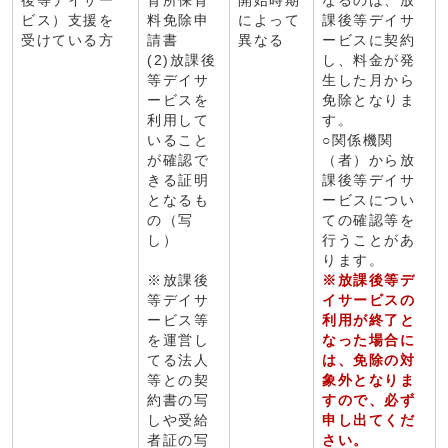
後等デイサー
育所保育
開始時期
なるのは、放
ビス）支援を
料免除申
によって
課後等デイサ
受けている方
請書
異なる
ービスに契約
(2)放課後
し、料金が発
等デイサ
生した月から
ービスを
免除となりま
利用して
す。
いること
○関係機関
が確認で
（者）から放
きる証明
課後等デイサ
となるも
ービスについ
の（写
ての確認等を
し）
行うことがあ
ります。
※放課後
※放課後等デ
等デイサ
イサービスの
ービス等
利用が終了と
を運営し
なった場合に
てる法人
は、免除の対
等との契
象外となりま
約書の写
すので、必ず
しや受給
申し出てくだ
者証の写
さい。