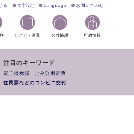
ける
文字設定
Language
お問い合わせ
福祉
しごと・産業
公共施設
行政情報
注目のキーワード
電子掲示場
ごみ分別辞典
住民票などのコンビニ交付