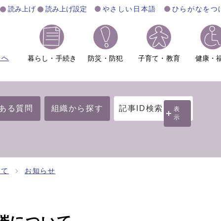
読み上げ
読み上げ設定
やさしい日本語
ひらがなをつ
ムへ
暮らし・手続き
防災・防犯
子育て・教育
健康・
ある質問
組織から探す
記事ID検索
表
示
いて
お知らせ