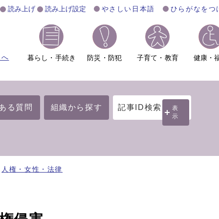
読み上げ
読み上げ設定
やさしい日本語
ひらがなをつ
ムへ
暮らし・手続き
防災・防犯
子育て・教育
健康・
ある質問
組織から探す
記事ID検索
表
示
人権・女性・法律