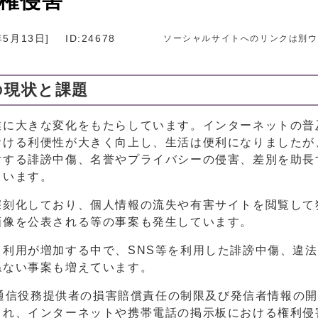
権侵害
年5月13日
]
ID:24678
ソーシャルサイトへのリンクは別ウ
の現状と課題
業に大きな変化をもたらしています。インターネットの普
おける利便性が大きく向上し、生活は便利になりましたが
対する誹謗中傷、名誉やプライバシーの侵害、差別を助長
ています。
深刻化しており、個人情報の流失や有害サイトを閲覧して
画像を公表される等の事案も発生しています。
利用が増加する中で、SNS等を利用した誹謗中傷、違
ねない事案も増えています。
電気通信役務提供者の損害賠償責任の制限及び発信者情報の
され、インターネットや携帯電話の掲示板における権利侵