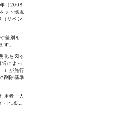
（2008
ネット環境
律（リベン
傷や差別を
ます。
明化を図る
流通によっ
。）が施行
や削除基準
利用者一人
校・地域に