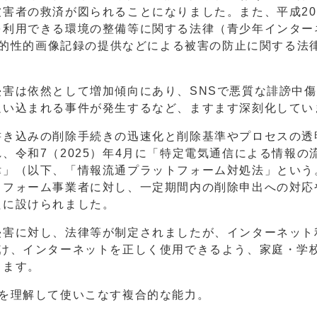
害者の救済が図られることになりました。また、平成20年
を利用できる環境の整備等に関する法律（青少年インター
「私的性的画像記録の提供などによる被害の防止に関する法
害は依然として増加傾向にあり、SNSで悪質な誹謗中
追い込まれる事件が発生するなど、ますます深刻化してい
書き込みの削除手続きの迅速化と削除基準やプロセスの透
、令和7（2025）年4月に「特定電気通信による情報の
律」（以下、「情報流通プラットフォーム対処法」という
トフォーム事業者に対し、一定期間内の削除申出への対応
たに設けられました。
侵害に対し、法律等が制定されましたが、インターネット
付け、インターネットを正しく使用できるよう、家庭・学
ります。
性を理解して使いこなす複合的な能力。