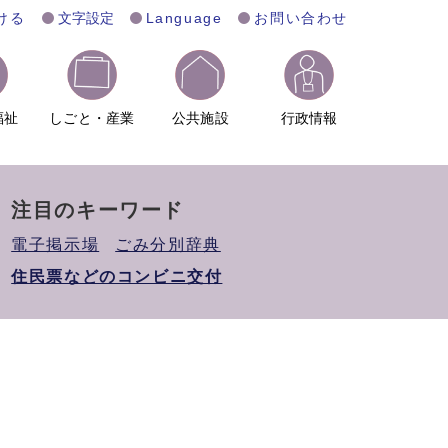
ける
文字設定
Language
お問い合わせ
福祉
しごと・産業
公共施設
行政情報
注目のキーワード
電子掲示場
ごみ分別辞典
住民票などのコンビニ交付