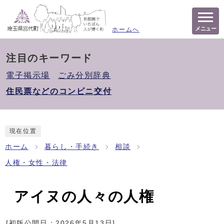
メニュー
ホームへ
注目のキーワード
電子掲示場
ごみ分別辞典
住民票などのコンビニ交付
現在位置
ホーム
暮らし・手続き
相談
人権・女性・法律
アイヌの人々の人権
[初版公開日：
2026年5月13日
]