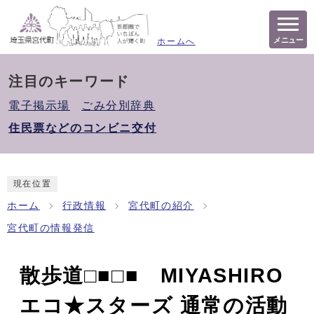
メニュー
ホームへ
注目のキーワード
電子掲示場
ごみ分別辞典
住民票などのコンビニ交付
現在位置
ホーム
行政情報
宮代町の紹介
宮代町の情報発信
散歩道□■□■ MIYASHIRO
エコ★スターズ 通常の活動