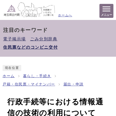
メニュー
ホームへ
注目のキーワード
電子掲示場
ごみ分別辞典
住民票などのコンビニ交付
現在位置
ホーム
暮らし・手続き
戸籍・住民票・マイナンバー
届出・申請
行政手続等における情報通
信の技術の利用について