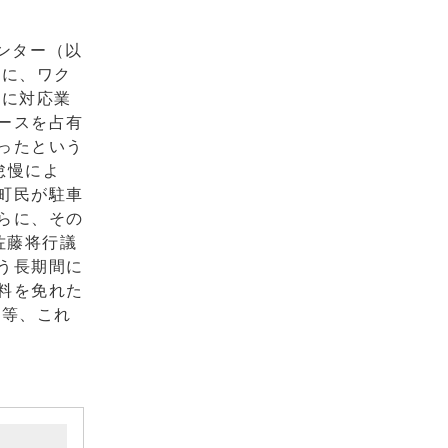
ンター（以
頃に、ワク
中に対応業
ースを占有
ったという
怠慢によ
町民が駐車
らに、その
佐藤将行議
う長期間に
料を免れた
と等、これ