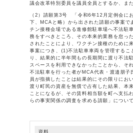
議会改革特別委員を議員全員とするか、ま
（2）請願第3号 「令和6年12月定例会
下、MCAと略）から出された請願の事案で
チン接種会場である進修館駐車場へ不法駐車
務をすべきところ、その本来的業務を怠っ
されたことにより、ワクチン接種のために
事案につき、(1)不法駐車車両を管理する
り、結果的に半年間もの長期間に渡り不法
スペースを利用できなかったことから、そ
不法駐車を行った者がMCA代表・渡邉朋子
員が指摘したことは結果的にその限りにお
渡り町民の資産を無償で占有した結果、本
ことになるが、その賃料相当額を町へ支払わ
らの事実関係の調査を求める請願」につい
資料