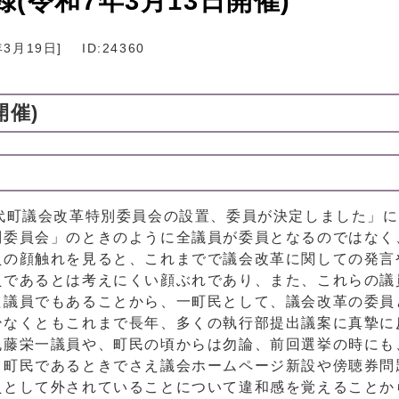
(令和7年3月13日開催)
年3月19日
]
ID:24360
開催)
代町議会改革特別委員会の設置、委員が決定しました」
別委員会」のときのように全議員が委員となるのではなく
員の顔触れを見ると、これまでで議会改革に関しての発言
員であるとは考えにくい顔ぶれであり、また、これらの議
た議員でもあることから、一町民として、議会改革の委員
少なくともこれまで長年、多くの執行部提出議案に真摯に
丸藤栄一議員や、町民の頃からは勿論、前回選挙の時にも
も町民であるときでさえ議会ホームページ新設や傍聴券問
員として外されていることについて違和感を覚えることか