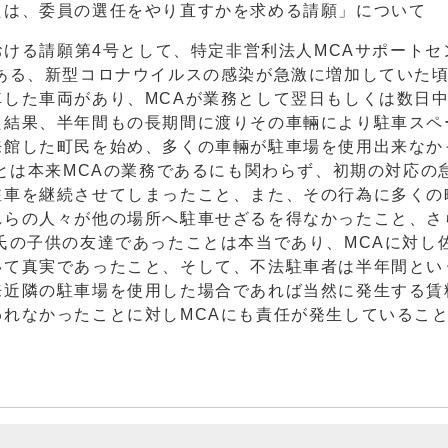
たは、委員の選任をやり直すかを求める請願」について
における請願第4号として、特定非営利法人MCAサポートセ
ある、新型コロナウイルスの感染が急激に増加していた
した車両があり、MCAが業務として翌日もしくは数日
た結果、半年間もの長期間に渡りその車輛により駐車スペ
来館した町民を始め、多くの車輛が駐車場を使用出来なか
ことは本来MCAの業務であるにも関わらず、初期の対応の
駐車を継続させてしまったこと、また、その行為に多くの
れらの人々が他の場所へ駐車せざるを得なかったこと、さ
氏の子供の友達であったことは本当であり、MCAに対し
いて真実であったこと、そして、不法駐車者は半年間とい
来近隣の駐車場を使用した場合であれば当然に発生する賃
れなかったことに対しMCAにも責任が発生しているこ
て