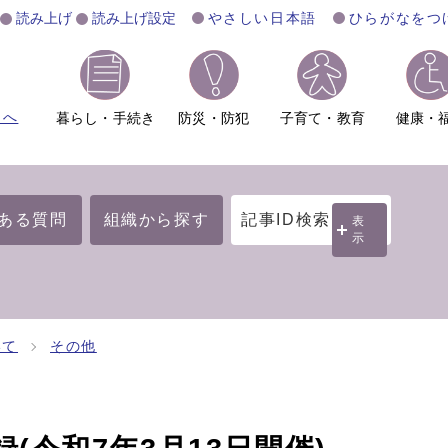
読み上げ
読み上げ設定
やさしい日本語
ひらがなをつ
ムへ
暮らし・手続き
防災・防犯
子育て・教育
健康・
ある質問
組織から探す
記事ID検索
表
示
いて
その他