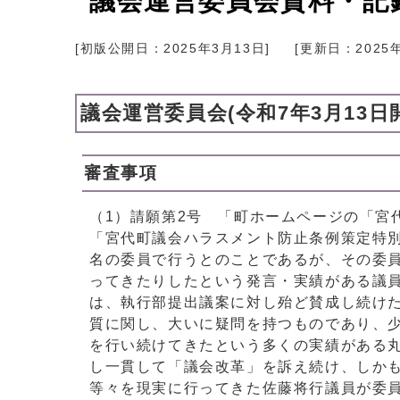
議会運営委員会資料・記録
[初版公開日：
2025年3月13日
]
[更新日：
2025
議会運営委員会(令和7年3月13日
審査事項
（1）請願第2号 「町ホームページの「宮
「宮代町議会ハラスメント防止条例策定特
名の委員で行うとのことであるが、その委
ってきたりしたという発言・実績がある議
は、執行部提出議案に対し殆ど賛成し続け
質に関し、大いに疑問を持つものであり、
を行い続けてきたという多くの実績がある
し一貫して「議会改革」を訴え続け、しか
等々を現実に行ってきた佐藤将行議員が委