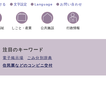
ける
文字設定
Language
お問い合わせ
福祉
しごと・産業
公共施設
行政情報
注目のキーワード
電子掲示場
ごみ分別辞典
住民票などのコンビニ交付