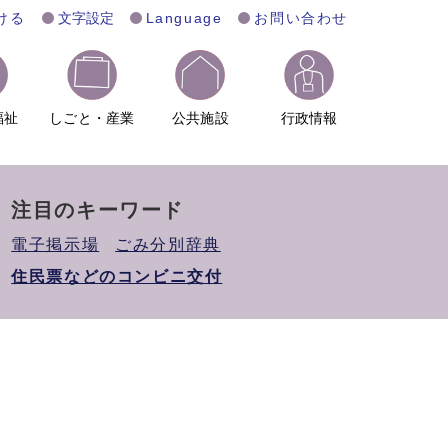
ける
文字設定
Language
お問い合わせ
福祉
しごと・産業
公共施設
行政情報
注目のキーワード
電子掲示場
ごみ分別辞典
住民票などのコンビニ交付