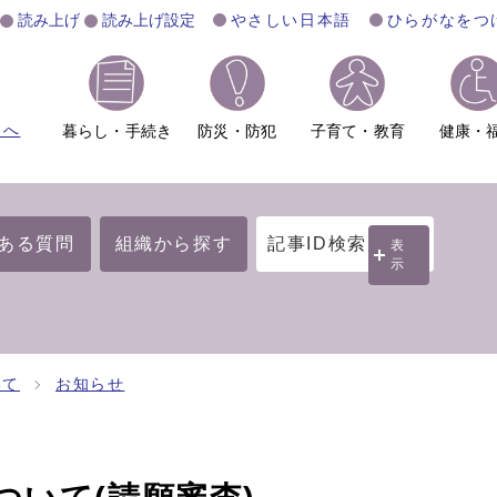
読み上げ
読み上げ設定
やさしい日本語
ひらがなをつ
ムへ
暮らし・手続き
防災・防犯
子育て・教育
健康・
ある質問
組織から探す
記事ID検索
表
示
いて
お知らせ