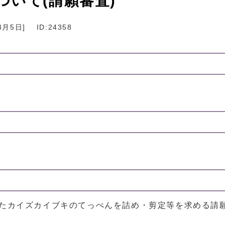
いて(請願審査)
3月5日
]
ID:24358
ったカイズカイブキのてっぺんを詰め・剪定等を求める請