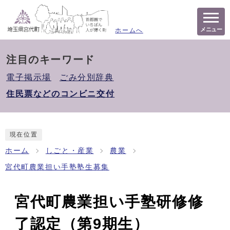
メニュー
ホームへ
注目のキーワード
電子掲示場
ごみ分別辞典
住民票などのコンビニ交付
現在位置
ホーム
しごと・産業
農業
宮代町農業担い手塾塾生募集
宮代町農業担い手塾研修修
了認定（第9期生）