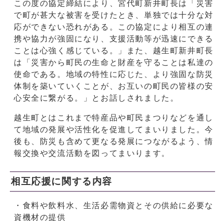
この度の協定締結により、宮代町新井町長は「災害
で町が甚大な被害を受けたとき、単独では十分な対
応ができない恐れがある。この協定により相互の連
携や協力が強固になり、支援活動等が迅速にできる
ことは心強く感じている。」また、越生町新井町長
は「災害から町民の生命と財産を守ることは私達の
使命である。地域の特性に応じた、より強固な防災
体制を築いていくことが、お互いの町民の皆様の安
心安全に繋がる。」とお話しされました。
越生町とはこれまで特産品や町民まつりなどを通し
て地域の発展や活性化を促進してまいりました。今
後も、防災も含めて更なる発展につながるよう、情
報交換や交流活動を図ってまいります。
相互応援に関する内容
・食料や飲料水、生活必需物資とその供給に必要な
資機材の提供