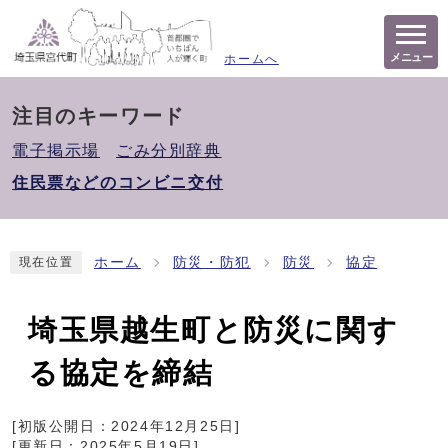
メニュー
ホームへ
注目のキーワード
電子掲示場
ごみ分別辞典
住民票などのコンビニ交付
ホーム
防災・防犯
防災
協定
現在位置
埼玉県越生町と防災に関す
る協定を締結
[初版公開日：
2024年12月25日
]
[更新日：
2025年5月19日
]