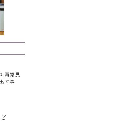
。
を再発見
出す事
など