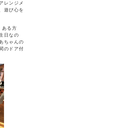
アレンジメ
、遊び心を
。ある方
生日なの
あちゃんの
関のドア付