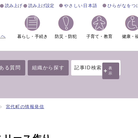
読み上げ
読み上げ設定
やさしい日本語
ひらがなをつ
ムへ
暮らし・手続き
防災・防犯
子育て・教育
健康・
ある質問
組織から探す
記事ID検索
表
示
宮代町の情報発信