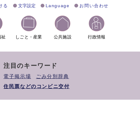
ける
文字設定
Language
お問い合わせ
福祉
しごと・産業
公共施設
行政情報
注目のキーワード
電子掲示場
ごみ分別辞典
住民票などのコンビニ交付