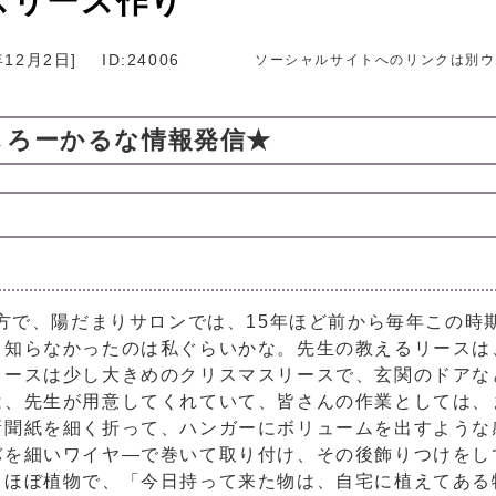
スリース作り
年12月2日
]
ID:24006
ソーシャルサイトへのリンクは別ウ
しろーかるな情報発信★
方で、陽だまりサロンでは、15年ほど前から毎年この時
。知らなかったのは私ぐらいかな。先生の教えるリースは
リースは少し大きめのクリスマスリースで、玄関のドアな
は、先生が用意してくれていて、皆さんの作業としては、
新聞紙を細く折って、ハンガーにボリュームを出すような
バを細いワイヤ―で巻いて取り付け、その後飾りつけをし
もほぼ植物で、「今日持って来た物は、自宅に植えてある