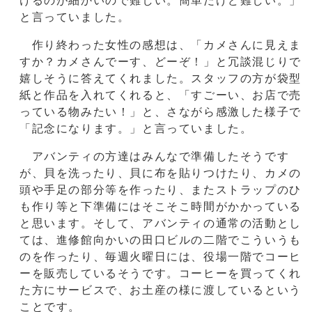
けるのが細かいので難しい。簡単だけど難しい。」
と言っていました。
作り終わった女性の感想は、「カメさんに見えま
すか？カメさんでーす、どーぞ！」と冗談混じりで
嬉しそうに答えてくれました。スタッフの方が袋型
紙と作品を入れてくれると、「すごーい、お店で売
っている物みたい！」と、さながら感激した様子で
「記念になります。」と言っていました。
アバンティの方達はみんなで準備したそうです
が、貝を洗ったり、貝に布を貼りつけたり、カメの
頭や手足の部分等を作ったり、またストラップのひ
も作り等と下準備にはそこそこ時間がかかっている
と思います。そして、アバンティの通常の活動とし
ては、進修館向かいの田口ビルの二階でこういうも
のを作ったり、毎週火曜日には、役場一階でコーヒ
ーを販売しているそうです。コーヒーを買ってくれ
た方にサービスで、お土産の様に渡しているという
ことです。