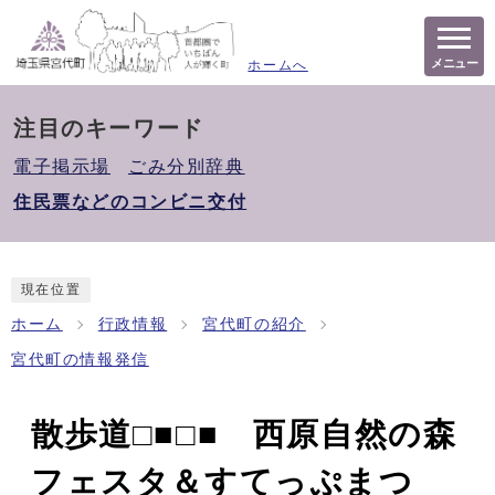
メニュー
ホームへ
注目のキーワード
電子掲示場
ごみ分別辞典
住民票などのコンビニ交付
現在位置
ホーム
行政情報
宮代町の紹介
宮代町の情報発信
散歩道□■□■ 西原自然の森
フェスタ＆すてっぷまつ