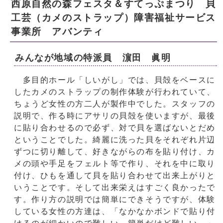
西原自然の森フェスタ＆すてっぷまつり 貝
工芸（カメのストラップ）障害福祉サービス
事業所 アバンティ
みんなが地域の特派員 濵田 眞明
多目的ホール「しいがし」では、貝殻をベースに
したカメのストラップの制作体験が行われていて、
ちょうど女性の方二人が製作中でした。スタッフの
説明で、作る時にアサリの貝殻を使いますが、最後
に貼り合わせるので必ず、対で貝を選ばないとだめ
ということでした。綺麗に洗った貝をそれぞれ片辺
ずつに切り離して、好きながらの布を貼り付け、カ
メの頭や手足をフェルト等で作り、それを中に取り
付け、ひもを通して貝を貼り合わせて出来上がりと
いうことです。そして出来栄えはすごく良かったで
す。作り方の説明では簡単にできそうですが、体験
している女性の方達は、「なかなかボンドで貼り付