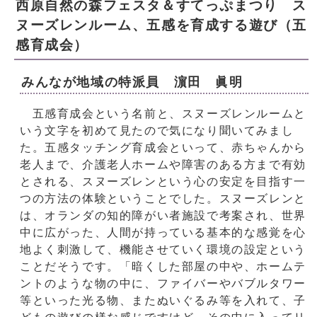
西原自然の森フェスタ＆すてっぷまつり ス
ヌーズレンルーム、五感を育成する遊び（五
感育成会）
みんなが地域の特派員 濵田 眞明
五感育成会という名前と、スヌーズレンルームと
いう文字を初めて見たので気になり聞いてみまし
た。五感タッチング育成会といって、赤ちゃんから
老人まで、介護老人ホームや障害のある方まで有効
とされる、スヌーズレンという心の安定を目指す一
つの方法の体験ということでした。スヌーズレンと
は、オランダの知的障がい者施設で考案され、世界
中に広がった、人間が持っている基本的な感覚を心
地よく刺激して、機能させていく環境の設定という
ことだそうです。「暗くした部屋の中や、ホームテ
ントのような物の中に、ファイバーやバブルタワー
等といった光る物、またぬいぐるみ等を入れて、子