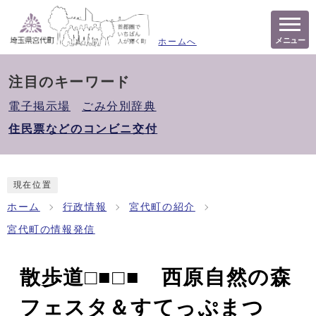
メニュー
ホームへ
注目のキーワード
電子掲示場
ごみ分別辞典
住民票などのコンビニ交付
現在位置
ホーム
行政情報
宮代町の紹介
宮代町の情報発信
散歩道□■□■ 西原自然の森
フェスタ＆すてっぷまつ