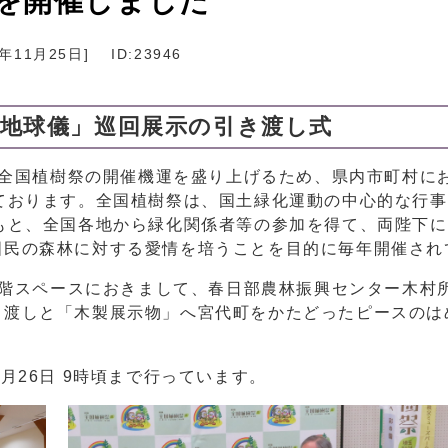
​を開催しました
4年11月25日
]
ID:23946
地球儀」巡回展示の引き渡し式​
5回全国植樹祭の開催機運を盛り上げるため、県内市町村に
ております。全国植樹祭は、国土緑化運動の中心的な行
もと、全国各地から緑化関係者等の参加を得て、両陛下
国民の森林に対する愛情を培うことを目的に毎年開催され
場1階スペースにおきまして、春日部農林振興センター木村
き渡しと「木製展示物」へ宮代町をかたどったピースのは
月26日 9時頃まで行っています。