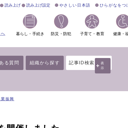
読み上げ
読み上げ設定
やさしい日本語
ひらがなをつ
ムへ
暮らし・手続き
防災・防犯
子育て・教育
健康・
ある質問
組織から探す
記事ID検索
表
示
農業振興