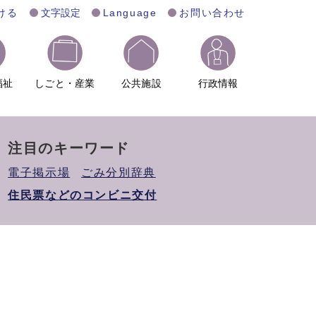
ける
文字設定
Language
お問い合わせ
福祉
しごと・産業
公共施設
行政情報
注目のキーワード
電子掲示場
ごみ分別辞典
住民票などのコンビニ交付