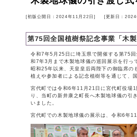
木製地球儀の引き渡し式
[初版公開日：
2024年11月22日
]
[更新日：
202
第75回全国植樹祭記念事業「木製
令和7年5月25日に埼玉県で開催する第7
和7年3月まで木製地球儀の巡回展示を行っ
昭和25年以来、天皇皇后両陛下の御臨席の
植えや参加者による記念植樹等を通じて、
宮代町では令和6年11月21日に宮代町役
り、当町の新井康之町長へ木製地球儀の引
いました。
宮代町での木製地球儀の展示は、令和6年11