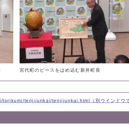
長
宮代町のピースをはめ込む新井町長
/torikumi/tenjijunkai/tenjijunkai.html
（別ウインドウ