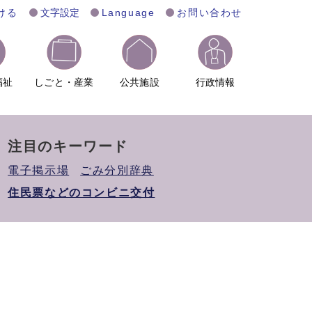
ける
文字設定
Language
お問い合わせ
福祉
しごと・産業
公共施設
行政情報
注目のキーワード
電子掲示場
ごみ分別辞典
住民票などのコンビニ交付