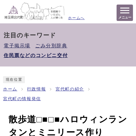
メニュー
ホームへ
注目のキーワード
電子掲示場
ごみ分別辞典
住民票などのコンビニ交付
現在位置
ホーム
行政情報
宮代町の紹介
宮代町の情報発信
散歩道□■□■ハロウィンラン
タンとミニリース作り