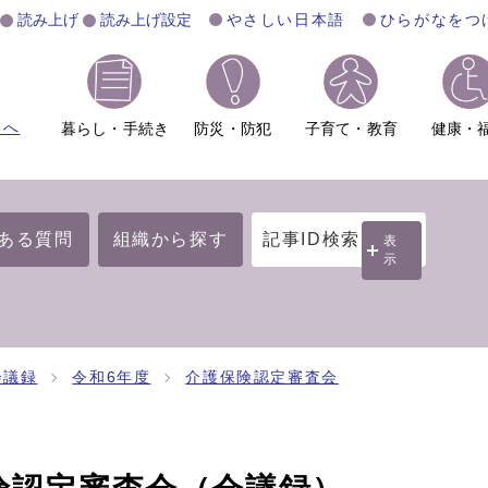
読み上げ
読み上げ設定
やさしい日本語
ひらがなをつ
ムへ
暮らし・手続き
防災・防犯
子育て・教育
健康・
ある質問
組織から探す
記事ID検索
表
示
会議録
令和6年度
介護保険認定審査会