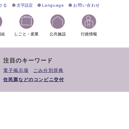
ける
文字設定
Language
お問い合わせ
福祉
しごと・産業
公共施設
行政情報
注目のキーワード
電子掲示場
ごみ分別辞典
住民票などのコンビニ交付