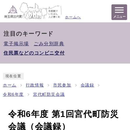
メニュー
ホームへ
注目のキーワード
電子掲示場
ごみ分別辞典
住民票などのコンビニ交付
現在位置
ホーム
行政情報
市民参加
会議録
令和6年度
宮代町防災会議
令和6年度 第1回宮代町防災
会議（会議録）