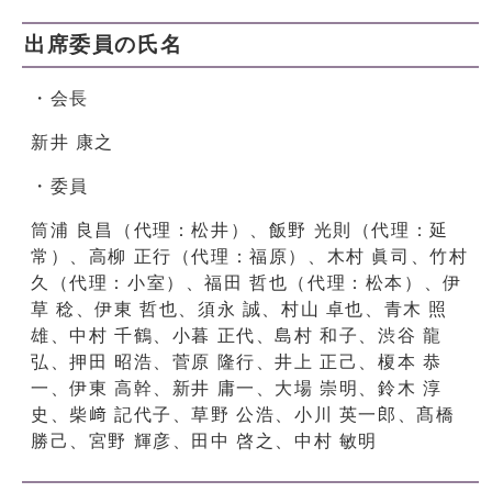
出席委員の氏名
・会長
新井 康之
・委員
筒浦 良昌（代理：松井）、飯野 光則（代理：延
常）、高柳 正行（代理：福原）、木村 眞司、竹村
久（代理：小室）、福田 哲也（代理：松本）、伊
草 稔、伊東 哲也、須永 誠、村山 卓也、青木 照
雄、中村 千鶴、小暮 正代、島村 和子、渋谷 龍
弘、押田 昭浩、菅原 隆行、井上 正己、榎本 恭
一、伊東 高幹、新井 庸一、大場 崇明、鈴木 淳
史、柴﨑 記代子、草野 公浩、小川 英一郎、髙橋
勝己、宮野 輝彦、田中 啓之、中村 敏明