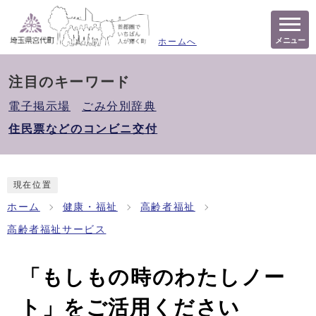
メニュー
ホームへ
注目のキーワード
電子掲示場
ごみ分別辞典
住民票などのコンビニ交付
現在位置
ホーム
健康・福祉
高齢者福祉
高齢者福祉サービス
「もしもの時のわたしノー
ト」をご活用ください