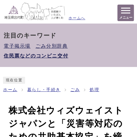
メニュー
ホームへ
注目のキーワード
電子掲示場
ごみ分別辞典
住民票などのコンビニ交付
現在位置
ホーム
暮らし・手続き
ごみ
処理
株式会社ウィズウェイスト
ジャパンと「災害等対応の
ための共助基本協定」を締