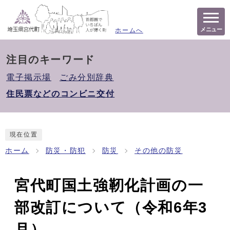
メニュー
ホームへ
注目のキーワード
電子掲示場
ごみ分別辞典
住民票などのコンビニ交付
現在位置
ホーム
防災・防犯
防災
その他の防災
宮代町国土強靭化計画の一
部改訂について（令和6年3
月）