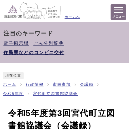
メニュー
ホームへ
注目のキーワード
電子掲示場
ごみ分別辞典
住民票などのコンビニ交付
現在位置
ホーム
行政情報
市民参加
会議録
令和5年度
宮代町立図書館協議会
令和5年度第3回宮代町立図
書館協議会（会議録）