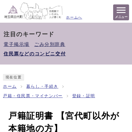
メニュー
ホームへ
注目のキーワード
電子掲示場
ごみ分別辞典
住民票などのコンビニ交付
現在位置
ホーム
暮らし・手続き
戸籍・住民票・マイナンバー
登録・証明
戸籍証明書 【宮代町以外が
本籍地の方】