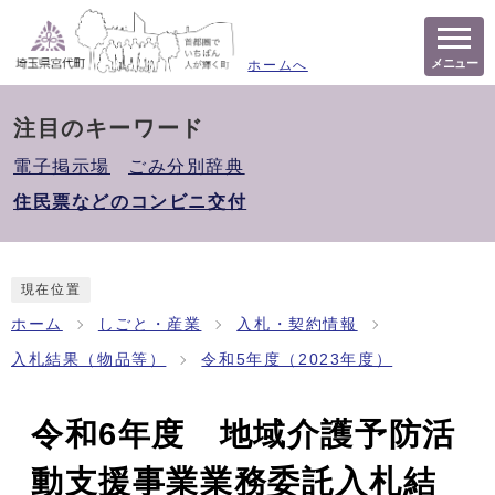
メニュー
ホームへ
注目のキーワード
電子掲示場
ごみ分別辞典
住民票などのコンビニ交付
現在位置
ホーム
しごと・産業
入札・契約情報
入札結果（物品等）
令和5年度（2023年度）
令和6年度 地域介護予防活
動支援事業業務委託入札結