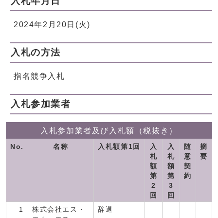
入札年月日
2024年2月20日(火)
入札の方法
指名競争入札
入札参加業者
入札参加業者及び入札額（税抜き）
No.
名称
入札額第1回
入
入
随
摘
札
札
意
要
額
額
契
第
第
約
2
3
回
回
1
株式会社エス・
辞退