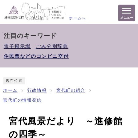
メニュー
ホームへ
注目のキーワード
電子掲示場
ごみ分別辞典
住民票などのコンビニ交付
現在位置
ホーム
行政情報
宮代町の紹介
宮代町の情報発信
宮代風景だより ～進修館
の四季～