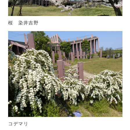
桜 染井吉野
コデマリ