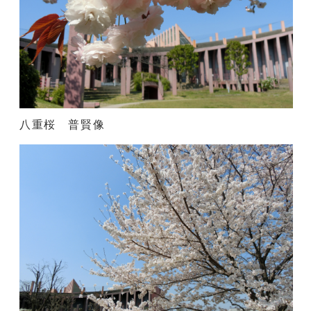
八重桜 普賢像