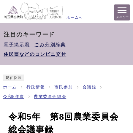
メニュー
ホームへ
注目のキーワード
電子掲示場
ごみ分別辞典
住民票などのコンビニ交付
現在位置
ホーム
行政情報
市民参加
会議録
令和5年度
農業委員会総会
令和5年 第8回農業委員会
総会議事録