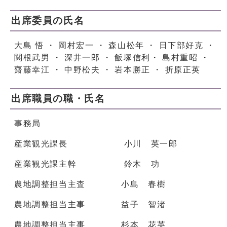
出席委員の氏名
大島 悟 ・ 岡村宏一 ・ 森山松年 ・ 日下部好克 ・
関根武男 ・ 深井一郎 ・ 飯塚信利・ 島村重昭 ・
齋藤幸江 ・ 中野松夫 ・ 岩本勝正 ・ 折原正英
出席職員の職・氏名
事務局
産業観光課長 小川 英一郎
産業観光課主幹 鈴木 功
農地調整担当主査 小島 春樹
農地調整担当主事 益子 智渚
農地調整担当主事 杉本 花英