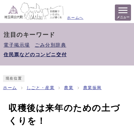
メニュー
ホームへ
注目のキーワード
電子掲示場
ごみ分別辞典
住民票などのコンビニ交付
現在位置
ホーム
しごと・産業
農業
農業振興
収穫後は来年のための土づ
くりを！