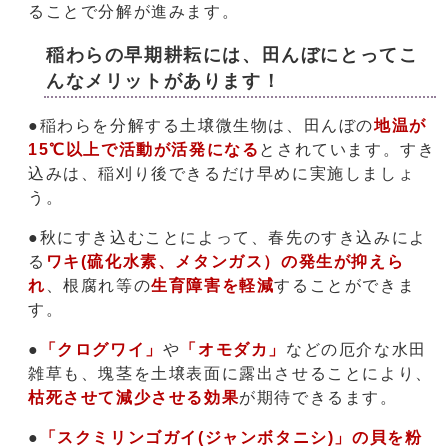
ることで分解が進みます。
稲わらの早期耕耘には、田んぼにとってこ
んなメリットがあります！
●稲わらを分解する土壌微生物は、田んぼの
地温が
15℃以上で活動が活発になる
とされています。すき
込みは、稲刈り後できるだけ早めに実施しましょ
う。
●秋にすき込むことによって、春先のすき込みによ
る
ワキ(硫化水素、メタンガス）の発生が抑えら
れ
、根腐れ等の
生育障害を軽減
することができま
す。
●
「クログワイ」
や
「オモダカ」
などの厄介な水田
雑草も、塊茎を土壌表面に露出させることにより、
枯死させて減少させる効果
が期待できるます。
●
「スクミリンゴガイ(ジャンボタニシ)」の貝を粉