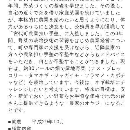
年間、野菜づくりの基礎を学びました。その後も、
自宅の近くで畑を借り家庭菜園を続けていました
が、本格的に農業を始めたいと思うようになり、体
力があるうちにと決意をし、公務員を早期退職して
「宮代町農業担い手塾」に入塾しました。この3年
間、野菜の栽培技術の習得をはじめ農業経営につい
て、町や専門家の支援を受けながら、近隣農家の
方々や農業担い手塾の卒塾生などからもアドバイス
をいただき、何とか卒塾することができました。現
在は、約80アールの畑で露地野菜（ナス・ブロッ
コリー・タマネギ・ジャガイモ・ソラマメ・カボチ
ャなど）を栽培しています。今後は、ネギ栽培にチ
ャレンジしたいと考えています。将来の目標は、安
全・新鮮でおいしい野菜をお手頃な価格で地元の皆
さんに提供できるような「農家のオヤジ」になるこ
とです。
■就農 平成29年10月
■経営内容