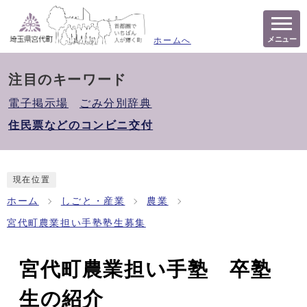
メニュー
ホームへ
注目のキーワード
電子掲示場
ごみ分別辞典
住民票などのコンビニ交付
現在位置
ホーム
しごと・産業
農業
宮代町農業担い手塾塾生募集
宮代町農業担い手塾 卒塾
生の紹介