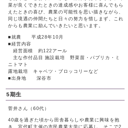
菜が良くできたときの達成感やお客様に喜んでもら
えたときの喜び、農業の可能性を思い描きながら、
同じ境遇の仲間たちと日々の努力を惜しまず、これ
からも農業に励んでいきたいと思います。
■就農 平成28年10月
■経営内容
経営面積 約122アール
主な作付品目 施設栽培 野菜苗・パプリカ・ミ
ニトマト
露地栽培 キャベツ・ブロッコリーなど
■出身地 深谷市
5期生
菅井さん（60代）
40歳を過ぎた頃から田舎暮らしや農業に興味を抱
き、宮代町主催の市民農業大学に応募し、そこで2