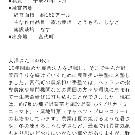
■就農 平成28年10月
■経営内容
経営面積 約182アール
主な作付品目 露地栽培 とうもろこしなど
施設栽培 なす
■出身地 宮代町
大澤さん（40代）
10年間勤めた農業法人を退職し、そこで学んだ野
菜苗作りを続けていくために農業担い手塾に入塾し
ました。宮代町の農業担い手塾では、ベテランの指
導農家や専門機関などの周囲の方々や環境に恵まれ
て一生懸命研修に打ち込むことができました。現在
は、約7反の畑で野菜苗と施設野菜（パプリカ・ミ
ニトマト）・露地野菜（キャベツ・ブロッコリー）
の栽培をしています。農業は夏の焼けるような暑さ
や、冬の凍えるような寒さなど、最近では異常気象
もあり思いどおりにいかない部分がありますが、野