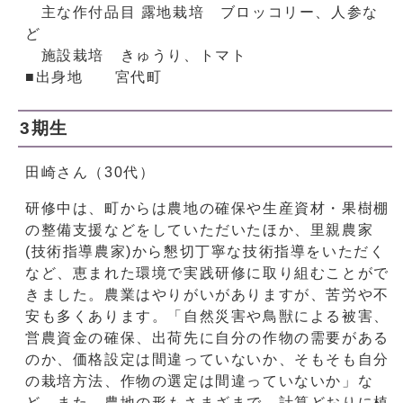
主な作付品目 露地栽培 ブロッコリー、人参な
ど
施設栽培 きゅうり、トマト
■出身地 宮代町
3期生
田崎さん（30代）
研修中は、町からは農地の確保や生産資材・果樹棚
の整備支援などをしていただいたほか、里親農家
(技術指導農家)から懇切丁寧な技術指導をいただく
など、恵まれた環境で実践研修に取り組むことがで
きました。農業はやりがいがありますが、苦労や不
安も多くあります。「自然災害や鳥獣による被害、
営農資金の確保、出荷先に自分の作物の需要がある
のか、価格設定は間違っていないか、そもそも自分
の栽培方法、作物の選定は間違っていないか」な
ど。また、農地の形もさまざまで、計算どおりに植