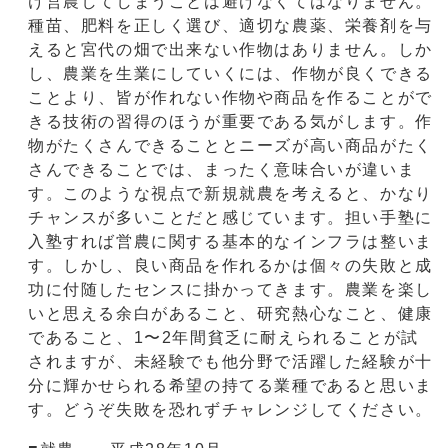
け営農してしまうことは避けなくてはなりません。
種苗、肥料を正しく選び、適切な農薬、栄養剤を与
えると宮代の畑で出来ない作物はありません。しか
し、農業を生業にしていくには、作物が良くできる
ことより、皆が作れない作物や商品を作ることがで
きる技術の習得のほうが重要である気がします。作
物がたくさんできることとニーズが高い商品がたく
さんできることでは、まったく意味合いが違いま
す。このような視点で新規就農を考えると、かなり
チャンスが多いことだと感じています。担い手塾に
入塾すれば営農に関する基本的なインフラは整いま
す。しかし、良い商品を作れるかは個々の失敗と成
功に付随したセンスに掛かってきます。農業を楽し
いと思える余白があること、研究熱心なこと、健康
であること、1〜2年間貧乏に耐えられることが試
されますが、未経験でも他分野で活躍した経験が十
分に輝かせられる希望の持てる業種であると思いま
す。どうぞ失敗を恐れずチャレンジしてください。