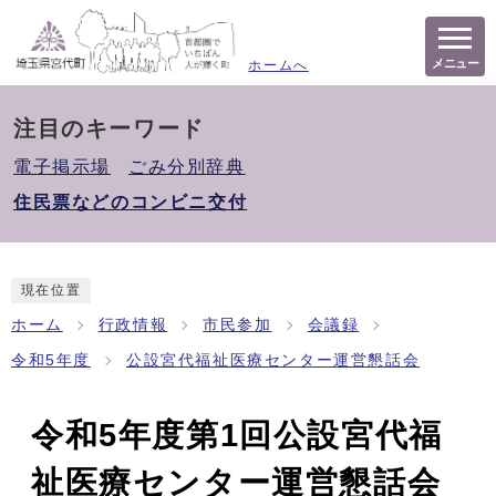
メニュー
ホームへ
注目のキーワード
電子掲示場
ごみ分別辞典
住民票などのコンビニ交付
現在位置
ホーム
行政情報
市民参加
会議録
令和5年度
公設宮代福祉医療センター運営懇話会
令和5年度第1回公設宮代福
祉医療センター運営懇話会