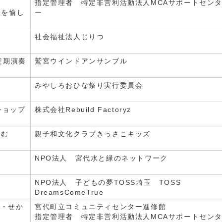
指定管理者 特定非営利活動法人MCAサポートセン
湯を愉し
ー
社会福祉法人じりつ
定期演奏
鷲宮ウインドアンサンブル
みやしろおひな祭り実行委員会
ショップ
株式会社Rebuild Factoryz
しむ
親子和文化クラブきっさこキッズ
NPO法人 宮代水と緑のネットワーク
NPO法人 子どもの夢TOSS埼玉 TOSS
DreamsComeTrue
心・せか
宮代町立コミュニティセンター進修館
指定管理者 特定非営利活動法人MCAサポートセン