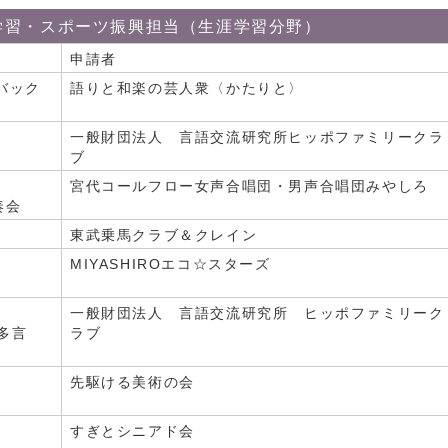
学習・スポーツ振興担当（生涯学習分野）
申請者
バック
語りと和楽の芸人衆〈かたりと〉
一般財団法人 言語交流研究所ヒッポファミリークラ
ブ
宮代コールフロー女声合唱団・男声合唱団みやしろ
奏会
東武乗馬クラブ＆クレイン
MIYASHIROエコ☆スターズ
一般財団法人 言語交流研究所 ヒッポファミリーク
多言
ラブ
先駆ける美術の会
すぎとシニアド会