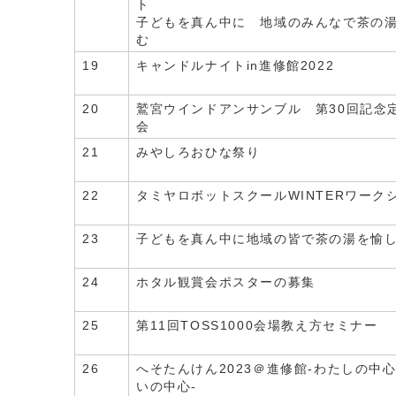
ト
子どもを真ん中に 地域のみんなで茶の
む
19
キャンドルナイトin進修館2022
20
鷲宮ウインドアンサンブル 第30回記念
会
21
みやしろおひな祭り
22
タミヤロボットスクールWINTERワーク
23
子どもを真ん中に地域の皆で茶の湯を愉
24
ホタル観賞会ポスターの募集
25
第11回TOSS1000会場教え方セミナー
26
へそたんけん2023＠進修館-わたしの中
いの中心-