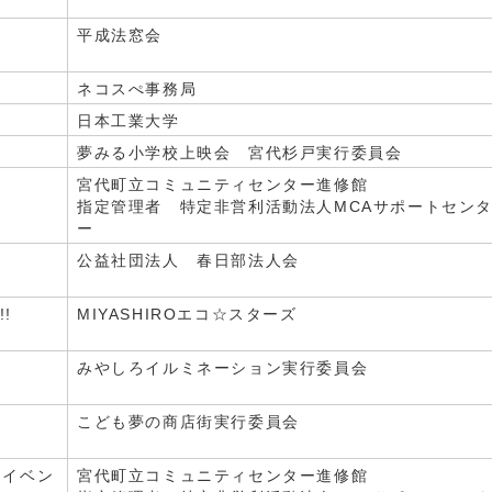
平成法窓会
ネコスぺ事務局
日本工業大学
夢みる小学校上映会 宮代杉戸実行委員会
宮代町立コミュニティセンター進修館
指定管理者 特定非営利活動法人MCAサポートセン
ー
公益社団法人 春日部法人会
!
MIYASHIROエコ☆スターズ
みやしろイルミネーション実行委員会
こども夢の商店街実行委員会
レイベン
宮代町立コミュニティセンター進修館