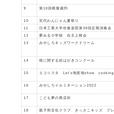
9
第10回模擬裁判
10
宮代わんにゃん夏祭り
11
日本工業大学吹奏楽団第39回定期演奏会
12
夢みる小学校 自主上映会
13
みやしろキッズワークドリーム
14
税に関する絵はがきコンクール
15
エコ☆スタ Let’s地産地show cooking!
16
みやしろイルミネーション2022
17
こども夢の商店街
18
親子和文化クラブ きっさこキッズ プ