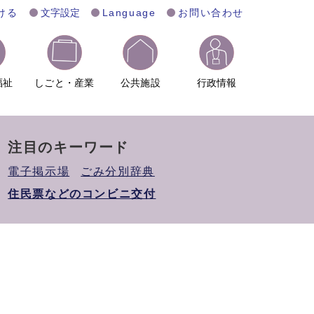
ける
文字設定
Language
お問い合わせ
福祉
しごと・産業
公共施設
行政情報
注目のキーワード
電子掲示場
ごみ分別辞典
住民票などのコンビニ交付