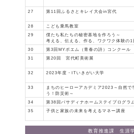
27
第11回ふるさとキレイ大会in宮代
28
こども乗馬教室
29
僕たち私たちの秘密基地を作ろう～
考える、伝える、作る、ワクワク体験の1
30
第3回MYポエム（青春の詩）コンクール
31
第20回 宮代町美術展
32
2023年度・ITいきがい大学
33
まちのヒーローアカデミア2023～自然で
う！防災術～
34
第38回パサディナホームステイプログラ
35
子供と家族の未来を考えるマネー講座
教育推進課 生涯