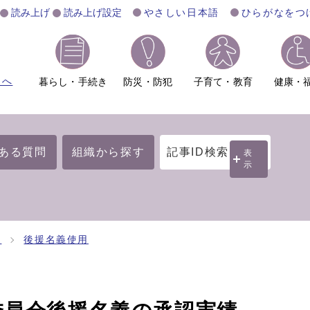
読み上げ
読み上げ設定
やさしい日本語
ひらがなをつ
ムへ
暮らし・手続き
防災・防犯
子育て・教育
健康・
ある質問
組織から探す
記事ID検索
表
示
開
後援名義使用