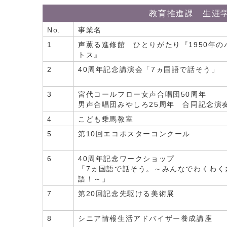
教育推進課 生涯
No.
事業名
1
声薫る進修館 ひとりがたり『1950年の
トス』
2
40周年記念講演会「7ヵ国語で話そう」
3
宮代コールフロー女声合唱団50周年
男声合唱団みやしろ25周年 合同記念演
4
こども乗馬教室
5
第10回エコポスターコンクール
6
40周年記念ワークショップ
「7ヵ国語で話そう。～みんなでわくわく
語！～」
7
第20回記念先駆ける美術展
8
シニア情報生活アドバイザー養成講座