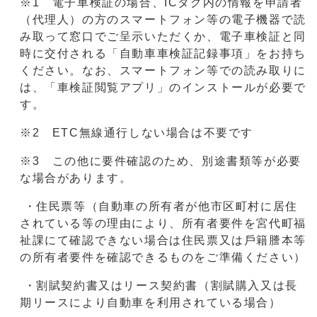
※1 電子車検証の場合、ICタグ内の情報を申請者
（代理人）の方のスマートフォン等の電子機器で読
み取って窓口でご呈示いただくか、電子車検証と同
時に交付される「自動車車検証記録事項」をお持ち
ください。なお、スマートフォン等での読み取りに
は、「車検証閲覧アプリ」のインストールが必要で
す。
※2 ETC無線通行しない場合は不要です
※3 この他に要件確認のため、別途書類等が必要
な場合があります。
・住⺠票等（⾃動⾞の所有者が他市区町村に居住
されている等の理由により、所有者要件を宮代町福
祉課にて確認できない場合は住⺠票⼜は⼾籍謄本等
の所有者要件を確認できるものをご準備ください）
・割賦契約書⼜はリース契約書（割賦購⼊⼜は⻑
期リースにより⾃動⾞を利⽤されている場合）