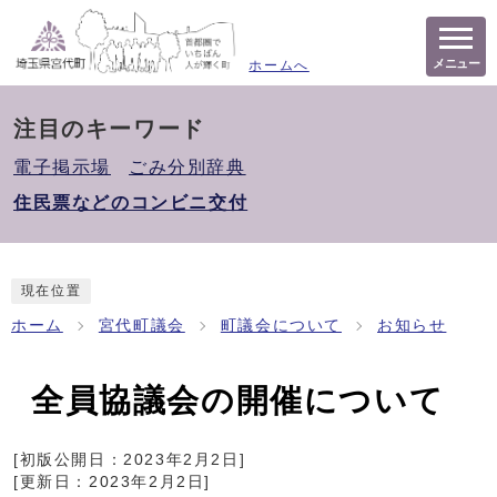
メニュー
ホームへ
注目のキーワード
電子掲示場
ごみ分別辞典
住民票などのコンビニ交付
現在位置
ホーム
宮代町議会
町議会について
お知らせ
全員協議会の開催について
[初版公開日：
2023年2月2日
]
[更新日：
2023年2月2日
]