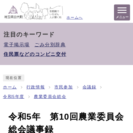
メニュー
ホームへ
注目のキーワード
電子掲示場
ごみ分別辞典
住民票などのコンビニ交付
現在位置
ホーム
行政情報
市民参加
会議録
令和5年度
農業委員会総会
令和5年 第10回農業委員会
総会議事録