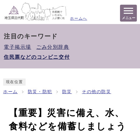
メニュー
ホームへ
注目のキーワード
電子掲示場
ごみ分別辞典
住民票などのコンビニ交付
現在位置
ホーム
防災・防犯
防災
その他の防災
【重要】災害に備え、水、
食料などを備蓄しましょう