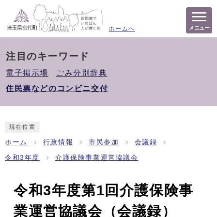
メニュー
ホームへ
注目のキーワード
電子掲示場
ごみ分別辞典
住民票などのコンビニ交付
現在位置
ホーム
行政情報
市民参加
会議録
令和3年度
介護保険事業運営協議会
令和3年度第1回介護保険事
業運営協議会（会議録）