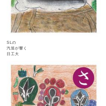
SLの
汽笛が響く
日工大