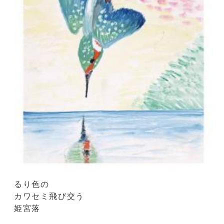
るり色の
カワセミ飛び交う
姫宮落