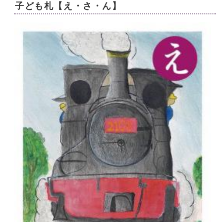
子ども札【え・さ・ん】