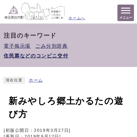
メニュー
ホームへ
注目のキーワード
電子掲示場
ごみ分別辞典
住民票などのコンビニ交付
ホーム
現在位置
新みやしろ郷土かるたの遊
び方
[初版公開日：
2019年3月27日
]
[更新日：
2019年9月12日
]