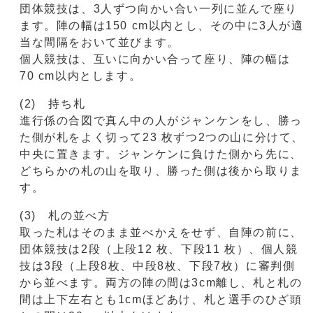
団体競技は、3人ずつ向かい合い一列に並んで座り
ます。陣の幅は150 cm以内とし、その中に3人が適
当な間隔をおいて並びます。
個人競技は、互いに向かい合って座り、陣の幅は
70 cm以内とします。
(2) 持ち札
進行係の合図で真ん中の人がジャンケンをし、勝っ
た側が札をよく切って23 枚ずつ2つの山に分けて、
中央に置きます。ジャンケンに負けた側から先に、
どちらかの札の山を取り、勝った側は後から取りま
す。
(3) 札の並べ方
取った札はそのまま並べかえをせず、自陣の前に、
団体競技は2段（上段12 枚、下段11 枚）、個人競
技は3段（上段8枚、中段8枚、下段7枚）に審判側
から並べます。両方の陣の間は3cm離し、札と札の
間は上下左右とも1cmほどあけ、札と選手のひざ頭