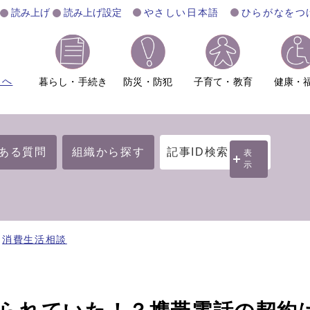
読み上げ
読み上げ設定
やさしい日本語
ひらがなをつ
ムへ
暮らし・手続き
防災・防犯
子育て・教育
健康・
ある質問
組織から探す
記事ID検索
表
示
消費生活相談