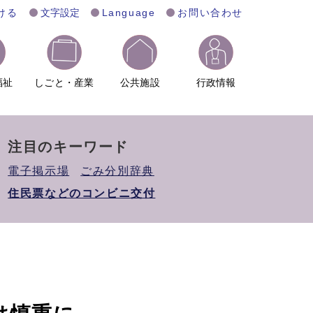
ける
文字設定
Language
お問い合わせ
福祉
しごと・産業
公共施設
行政情報
注目のキーワード
電子掲示場
ごみ分別辞典
住民票などのコンビニ交付