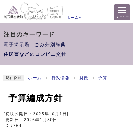
メニュー
ホームへ
注目のキーワード
電子掲示場
ごみ分別辞典
住民票などのコンビニ交付
ホーム
行政情報
財政
予算
現在位置
予算編成方針
[初版公開日：
2025年10月1日
]
[更新日：
2026年1月30日
]
ID:7764