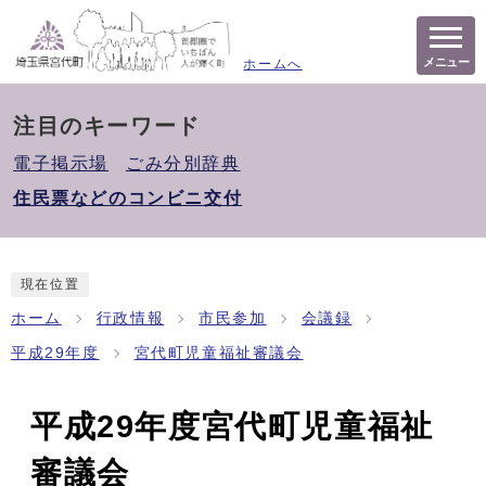
メニュー
ホームへ
注目のキーワード
電子掲示場
ごみ分別辞典
住民票などのコンビニ交付
現在位置
ホーム
行政情報
市民参加
会議録
平成29年度
宮代町児童福祉審議会
平成29年度宮代町児童福祉
審議会