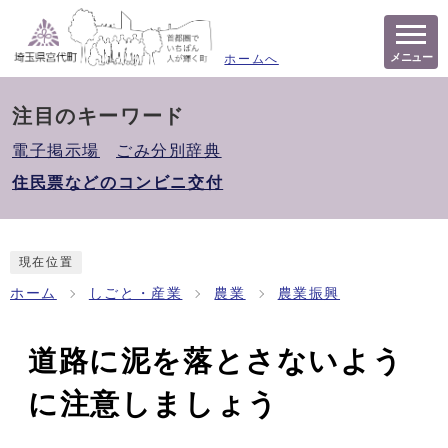
メニュー
ホームへ
注目のキーワード
電子掲示場
ごみ分別辞典
住民票などのコンビニ交付
現在位置
ホーム
しごと・産業
農業
農業振興
道路に泥を落とさないよう
に注意しましょう